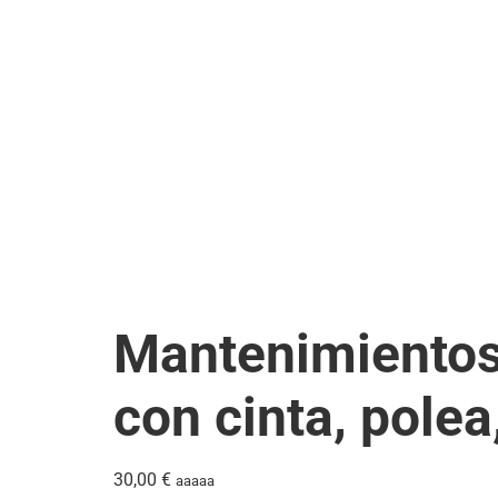
Mantenimientos
con cinta, polea
30,00
€
aaaaa