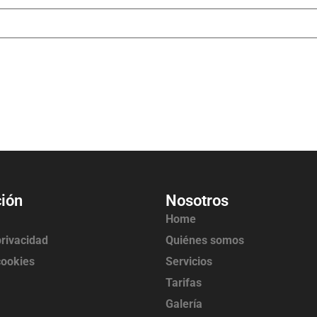
ión
Nosotros
Home
privacidad
Quiénes somos
cookies
Servicios
Tarifas
Galería