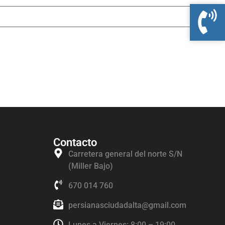
Contacto
Carretera general del norte S/N
(Miller Bajo)
670 014 760
persianasciudadalta@gmail.com
Lunes a Viernes: 8:00 – 19:00