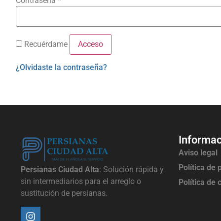
Contraseña
*
Acceso
Recuérdame
¿Olvidaste la contraseña?
Informac
Aviso legal
Política de 
Persianas Ciudad Alta
: Solución rápida y
sin intermediarios para el arreglo o
Política de 
sustitución de persianas.